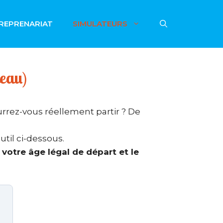
REPRENARIAT
SIMULATEURS
leau)
ourrez-vous réellement partir ? De
til ci-dessous.
otre âge légal de départ et le